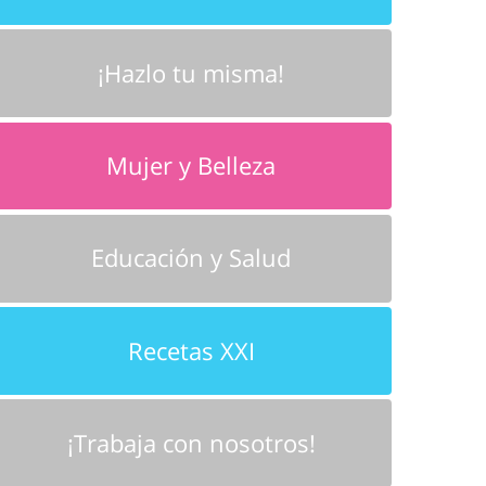
¡Hazlo tu misma!
Mujer y Belleza
Educación y Salud
Recetas XXI
¡Trabaja con nosotros!