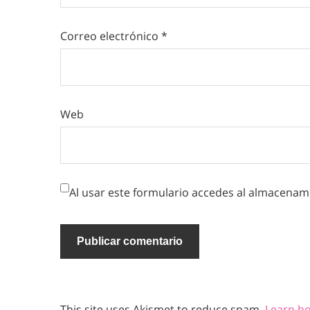
Correo electrónico
*
Web
Al usar este formulario accedes al almacenami
This site uses Akismet to reduce spam.
Learn h