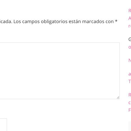
R
A
icada.
Los campos obligatorios están marcados con
*
r
G
o
a
T
R
c
F