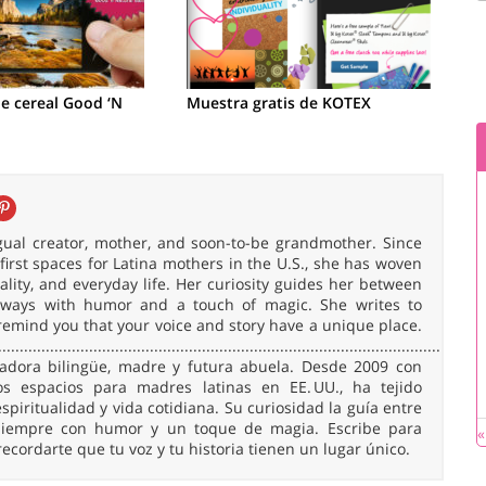
de cereal Good ‘N
Muestra gratis de KOTEX
ingual creator, mother, and soon-to-be grandmother. Since
irst spaces for Latina mothers in the U.S., she has woven
uality, and everyday life. Her curiosity guides her between
 always with humor and a touch of magic. She writes to
remind you that your voice and story have a unique place.
......................................................................................................
readora bilingüe, madre y futura abuela. Desde 2009 con
 espacios para madres latinas en EE. UU., ha tejido
spiritualidad y vida cotidiana. Su curiosidad la guía entre
, siempre con humor y un toque de magia. Escribe para
«
 recordarte que tu voz y tu historia tienen un lugar único.