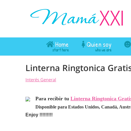
Home
Quien soy
Linterna Ringtonica Grati
Interés General
Para recibir tu
Linterna Ringtonica Grati
Disponible para Estados Unidos, Canadá, Australi
Enjoy !!!!!!!!!