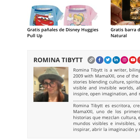
Gratis pañales de Disney Huggies
Gratis barra 
Pull Up
Natural
ROMINA TIBYTT
Romina Tibytt is a writer, bil
2009 with MamaXXI, one of the f
stories blending culture, spirit
visible and invisible worlds,
inspire, open imagination, and 
.....................................................
Romina Tibytt es escritora, c
MamaXXI, uno de los primeros
historias que mezclan cultura, e
mundos visibles e invisibles
inspirar, abrir la imaginación y