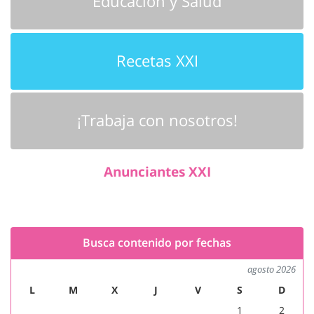
Educación y Salud
Recetas XXI
¡Trabaja con nosotros!
Anunciantes XXI
Busca contenido por fechas
agosto 2026
L
M
X
J
V
S
D
1
2