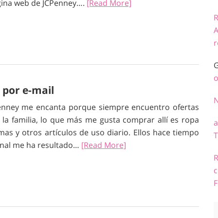
página web de JCPenney….
[Read More]
R
A
r
G
o
 por e-mail
nney me encanta porque siempre encuentro ofertas
 la familia, lo que más me gusta comprar allí es ropa
a
amas y otros artículos de uso diario. Ellos hace tiempo
T
sonal me ha resultado…
[Read More]
R
c
F