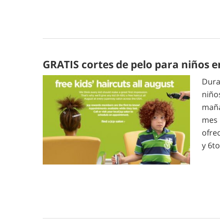
GRATIS cortes de pelo para niños 
Dura
niño
maña
mes 
ofre
y 6t