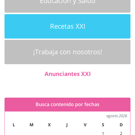
Educación y Salud
Recetas XXI
¡Trabaja con nosotros!
Anunciantes XXI
Busca contenido por fechas
agosto 2026
L
M
X
J
V
S
D
1
2