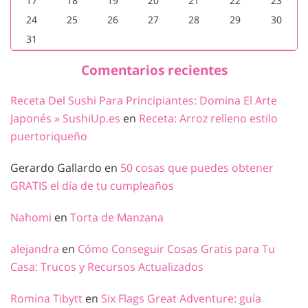
17
18
19
20
21
22
23
24
25
26
27
28
29
30
31
Comentarios recientes
Receta Del Sushi Para Principiantes: Domina El Arte
Japonés » SushiUp.es
en
Receta: Arroz relleno estilo
puertoriqueño
Gerardo Gallardo
en
50 cosas que puedes obtener
GRATIS el día de tu cumpleaños
Nahomi
en
Torta de Manzana
alejandra
en
Cómo Conseguir Cosas Gratis para Tu
Casa: Trucos y Recursos Actualizados
Romina Tibytt
en
Six Flags Great Adventure: guía