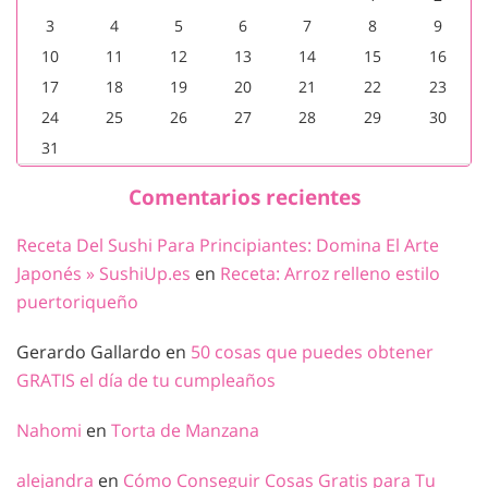
3
4
5
6
7
8
9
10
11
12
13
14
15
16
17
18
19
20
21
22
23
24
25
26
27
28
29
30
31
Comentarios recientes
Receta Del Sushi Para Principiantes: Domina El Arte
Japonés » SushiUp.es
en
Receta: Arroz relleno estilo
puertoriqueño
Gerardo Gallardo
en
50 cosas que puedes obtener
GRATIS el día de tu cumpleaños
Nahomi
en
Torta de Manzana
alejandra
en
Cómo Conseguir Cosas Gratis para Tu