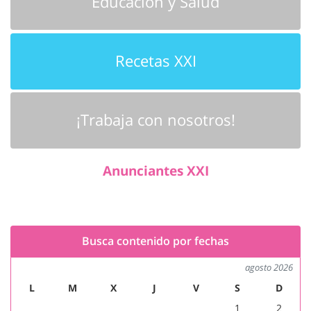
Educación y Salud
Recetas XXI
¡Trabaja con nosotros!
Anunciantes XXI
Busca contenido por fechas
agosto 2026
L
M
X
J
V
S
D
1
2