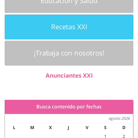
Educación y Salud
Recetas XXI
¡Trabaja con nosotros!
Anunciantes XXI
Busca contenido por fechas
agosto 2026
L
M
X
J
V
S
D
1
2