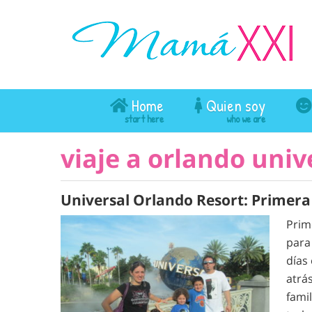
Home
Quien soy
viaje a orlando univ
Universal Orlando Resort: Primera
Prim
para
días
atrá
fami