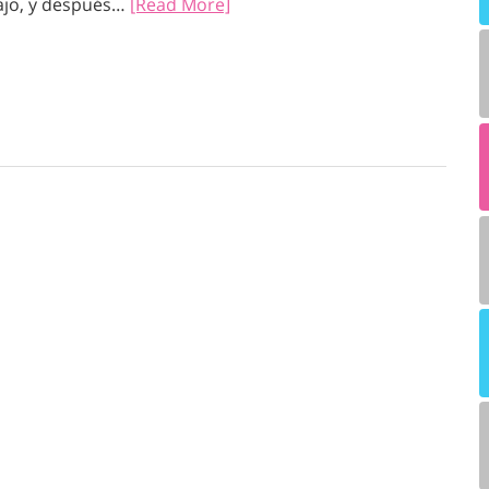
ajo, y después…
[Read More]