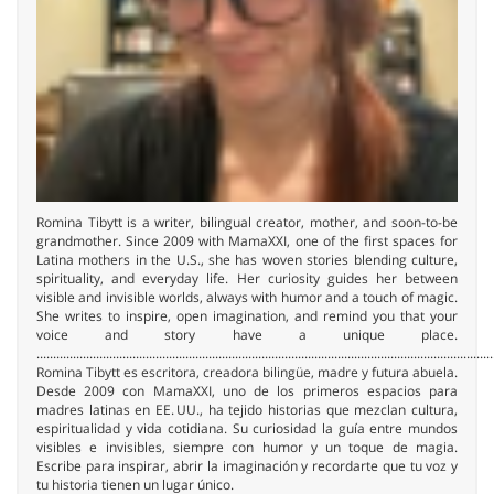
Romina Tibytt is a writer, bilingual creator, mother, and soon-to-be
grandmother. Since 2009 with MamaXXI, one of the first spaces for
Latina mothers in the U.S., she has woven stories blending culture,
spirituality, and everyday life. Her curiosity guides her between
visible and invisible worlds, always with humor and a touch of magic.
She writes to inspire, open imagination, and remind you that your
voice and story have a unique place.
..........................................................................................................................................
Romina Tibytt es escritora, creadora bilingüe, madre y futura abuela.
Desde 2009 con MamaXXI, uno de los primeros espacios para
madres latinas en EE. UU., ha tejido historias que mezclan cultura,
espiritualidad y vida cotidiana. Su curiosidad la guía entre mundos
visibles e invisibles, siempre con humor y un toque de magia.
Escribe para inspirar, abrir la imaginación y recordarte que tu voz y
tu historia tienen un lugar único.