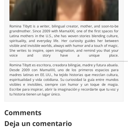
Romina Tibytt is a writer, bilingual creator, mother, and soon-to-be
grandmother. Since 2009 with MamaXXI, one of the first spaces for
Latina mothers in the U.S., she has woven stories blending culture,
spirituality, and everyday life. Her curiosity guides her between
visible and invisible worlds, always with humor and a touch of magic.
She writes to inspire, open imagination, and remind you that your
voice and story have a unique place.
..........................................................................................................................................
Romina Tibytt es escritora, creadora bilingüe, madre y futura abuela.
Desde 2009 con MamaXXI, uno de los primeros espacios para
madres latinas en EE. UU., ha tejido historias que mezclan cultura,
espiritualidad y vida cotidiana. Su curiosidad la guía entre mundos
visibles e invisibles, siempre con humor y un toque de magia.
Escribe para inspirar, abrir la imaginación y recordarte que tu voz y
tu historia tienen un lugar único.
Comments
Deja un comentario