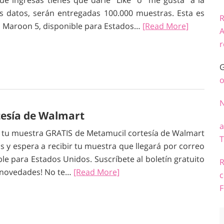
e ingresas tienes que darle “Like” o “me gusta” a la
s datos, serán entregadas 100.000 muestras. Esta es
R
o Maroon 5, disponible para Estados…
[Read More]
A
r
G
o
esía de Walmart
a
 tu muestra GRATIS de Metamucil cortesía de Walmart
T
os y espera a recibir tu muestra que llegará por correo
le para Estados Unidos. Suscríbete al boletín gratuito
R
 novedades! No te…
[Read More]
c
F