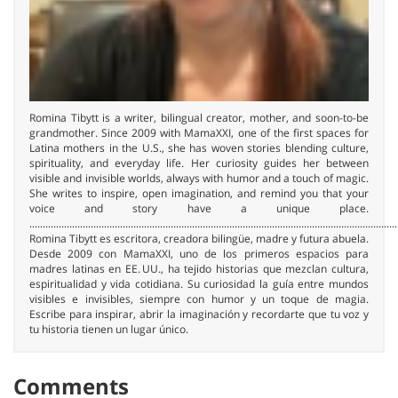
Romina Tibytt is a writer, bilingual creator, mother, and soon-to-be
grandmother. Since 2009 with MamaXXI, one of the first spaces for
Latina mothers in the U.S., she has woven stories blending culture,
spirituality, and everyday life. Her curiosity guides her between
visible and invisible worlds, always with humor and a touch of magic.
She writes to inspire, open imagination, and remind you that your
voice and story have a unique place.
..........................................................................................................................................
Romina Tibytt es escritora, creadora bilingüe, madre y futura abuela.
Desde 2009 con MamaXXI, uno de los primeros espacios para
madres latinas en EE. UU., ha tejido historias que mezclan cultura,
espiritualidad y vida cotidiana. Su curiosidad la guía entre mundos
visibles e invisibles, siempre con humor y un toque de magia.
Escribe para inspirar, abrir la imaginación y recordarte que tu voz y
tu historia tienen un lugar único.
Comments