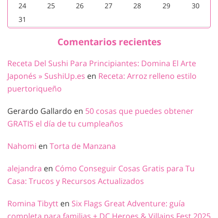
24
25
26
27
28
29
30
31
Comentarios recientes
Receta Del Sushi Para Principiantes: Domina El Arte
Japonés » SushiUp.es
en
Receta: Arroz relleno estilo
puertoriqueño
Gerardo Gallardo
en
50 cosas que puedes obtener
GRATIS el día de tu cumpleaños
Nahomi
en
Torta de Manzana
alejandra
en
Cómo Conseguir Cosas Gratis para Tu
Casa: Trucos y Recursos Actualizados
Romina Tibytt
en
Six Flags Great Adventure: guía
completa para familias + DC Heroes & Villains Fest 2025