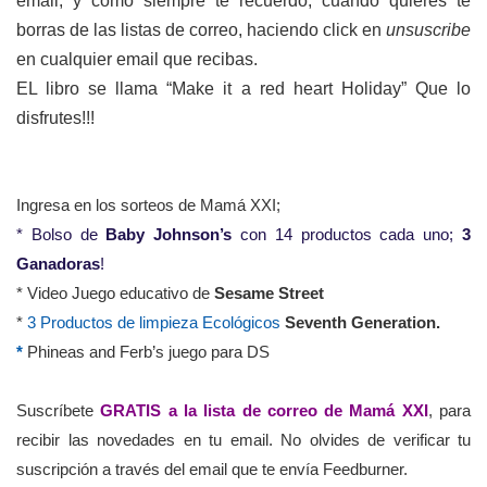
email, y como siempre te recuerdo, cuando quieres te
borras de las listas de correo, haciendo click en
unsuscribe
en cualquier email que recibas.
EL libro se llama “Make it a red heart Holiday” Que lo
disfrutes!!!
Ingresa
en los sorteos
de Mamá XXI;
* Bolso de
Baby Johnson’s
con 14 productos cada uno;
3
Ganadoras
!
* Video Juego educativo de
Sesame Street
*
3 Productos de limpieza Ecológicos
Seventh Generation.
*
Phineas and Ferb’s juego para DS
Suscríbete
GRATIS a la lista de correo de Mamá XXI
,
para
recibir las novedades en tu email. No olvides de verificar tu
suscripción a través del email que te envía Feedburner.