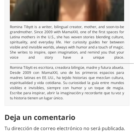
Romina Tibytt is a writer, bilingual creator, mother, and soon-to-be
grandmother. Since 2009 with MamaXXI, one of the first spaces for
Latina mothers in the U.S., she has woven stories blending culture,
spirituality, and everyday life. Her curiosity guides her between
visible and invisible worlds, always with humor and a touch of magic.
She writes to inspire, open imagination, and remind you that your
voice and story have a unique place.
..........................................................................................................................................
Romina Tibytt es escritora, creadora bilingüe, madre y futura abuela.
Desde 2009 con MamaXXI, uno de los primeros espacios para
madres latinas en EE. UU., ha tejido historias que mezclan cultura,
espiritualidad y vida cotidiana. Su curiosidad la guía entre mundos
visibles e invisibles, siempre con humor y un toque de magia.
Escribe para inspirar, abrir la imaginación y recordarte que tu voz y
tu historia tienen un lugar único.
Deja un comentario
Tu dirección de correo electrónico no será publicada.