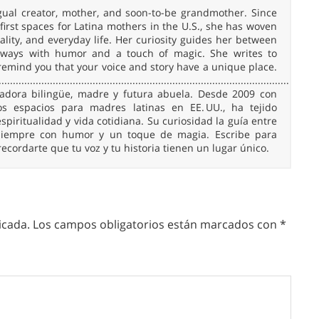
ingual creator, mother, and soon-to-be grandmother. Since
irst spaces for Latina mothers in the U.S., she has woven
uality, and everyday life. Her curiosity guides her between
 always with humor and a touch of magic. She writes to
remind you that your voice and story have a unique place.
......................................................................................................
readora bilingüe, madre y futura abuela. Desde 2009 con
 espacios para madres latinas en EE. UU., ha tejido
spiritualidad y vida cotidiana. Su curiosidad la guía entre
, siempre con humor y un toque de magia. Escribe para
 recordarte que tu voz y tu historia tienen un lugar único.
icada.
Los campos obligatorios están marcados con
*