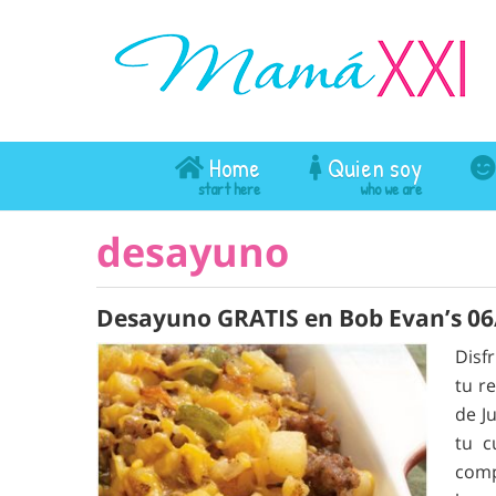
Home
Quien soy
desayuno
Desayuno GRATIS en Bob Evan’s 06/
Disf
tu r
de J
tu c
com