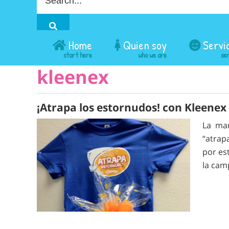
for
a
procedure:
Home
Quien soy
Servi
kleenex
¡Atrapa los estornudos! con Kleenex
La mar
“atrap
por es
la ca