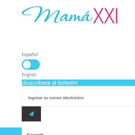
Español
English
¡Suscribete al boletín!
Search