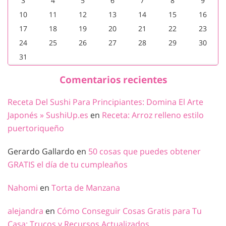
3
4
5
6
7
8
9
10
11
12
13
14
15
16
17
18
19
20
21
22
23
24
25
26
27
28
29
30
31
Comentarios recientes
Receta Del Sushi Para Principiantes: Domina El Arte
Japonés » SushiUp.es
en
Receta: Arroz relleno estilo
puertoriqueño
Gerardo Gallardo
en
50 cosas que puedes obtener
GRATIS el día de tu cumpleaños
Nahomi
en
Torta de Manzana
alejandra
en
Cómo Conseguir Cosas Gratis para Tu
Casa: Trucos y Recursos Actualizados