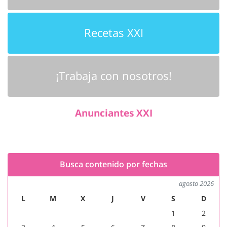
Recetas XXI
¡Trabaja con nosotros!
Anunciantes XXI
Busca contenido por fechas
agosto 2026
L
M
X
J
V
S
D
1
2