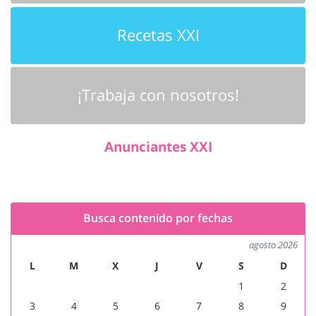
Recetas XXI
¡Trabaja con nosotros!
Anunciantes XXI
Busca contenido por fechas
agosto 2026
L
M
X
J
V
S
D
1
2
3
4
5
6
7
8
9