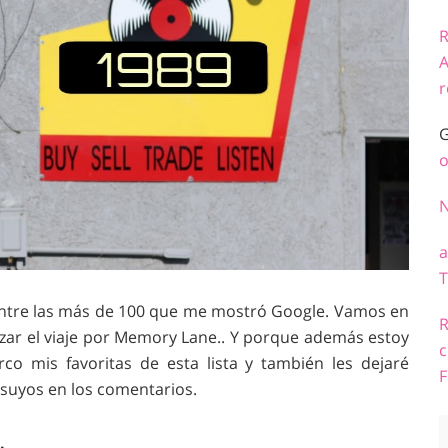
R
A
r
G
o
a
T
r entre las más de 100 que me mostró Google. Vamos en
R
lizar el viaje por Memory Lane.. Y porque además estoy
c
co mis favoritas de esta lista y también les dejaré
F
 suyos en los comentarios.
.