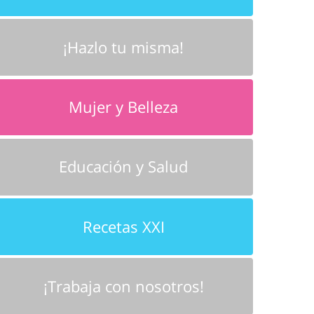
¡Hazlo tu misma!
Mujer y Belleza
Educación y Salud
Recetas XXI
¡Trabaja con nosotros!