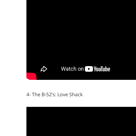
4- The B-52’s: Love Shack