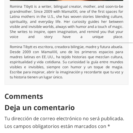
Romina Tibytt is a writer, bilingual creator, mother, and soon-to-be
grandmother. Since 2009 with MamaXXI, one of the first spaces for
Latina mothers in the U.S., she has woven stories blending culture,
spirituality, and everyday life. Her curiosity guides her between
visible and invisible worlds, always with humor and a touch of magic.
She writes to inspire, open imagination, and remind you that your
voice and story have a unique place.
..........................................................................................................................................
Romina Tibytt es escritora, creadora bilingüe, madre y futura abuela.
Desde 2009 con MamaXXI, uno de los primeros espacios para
madres latinas en EE. UU., ha tejido historias que mezclan cultura,
espiritualidad y vida cotidiana. Su curiosidad la guía entre mundos
visibles e invisibles, siempre con humor y un toque de magia.
Escribe para inspirar, abrir la imaginación y recordarte que tu voz y
tu historia tienen un lugar único.
Comments
Deja un comentario
Tu dirección de correo electrónico no será publicada.
Los campos obligatorios están marcados con
*