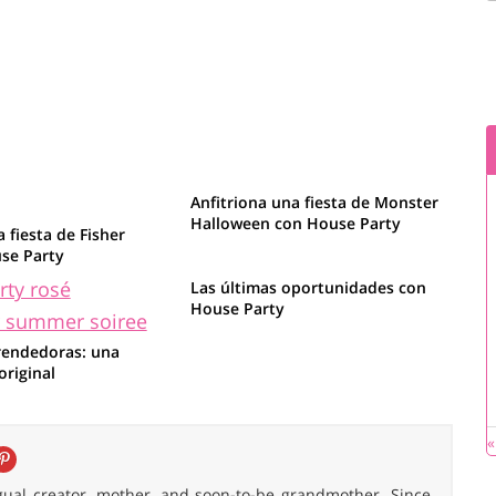
Anfitriona una fiesta de Monster
Halloween con House Party
 fiesta de Fisher
se Party
Las últimas oportunidades con
House Party
endedoras: una
riginal
«
ingual creator, mother, and soon-to-be grandmother. Since