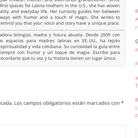
irst spaces for Latina mothers in the U.S., she has woven
R
uality, and everyday life. Her curiosity guides her between
 always with humor and a touch of magic. She writes to
A
remind you that your voice and story have a unique place.
r
......................................................................................................
readora bilingüe, madre y futura abuela. Desde 2009 con
 espacios para madres latinas en EE. UU., ha tejido
G
spiritualidad y vida cotidiana. Su curiosidad la guía entre
o
, siempre con humor y un toque de magia. Escribe para
 recordarte que tu voz y tu historia tienen un lugar único.
a
T
R
icada.
Los campos obligatorios están marcados con
*
c
F