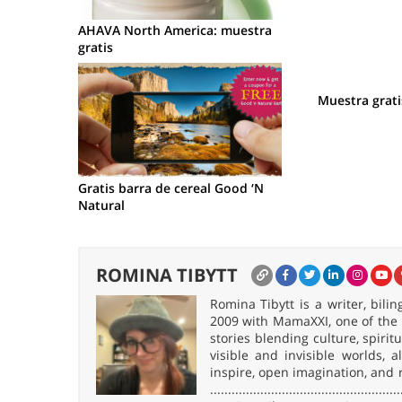
AHAVA North America: muestra
gratis
Muestra grat
Gratis barra de cereal Good ‘N
Natural
ROMINA TIBYTT
Romina Tibytt is a writer, bil
2009 with MamaXXI, one of the f
stories blending culture, spirit
visible and invisible worlds,
inspire, open imagination, and 
.....................................................