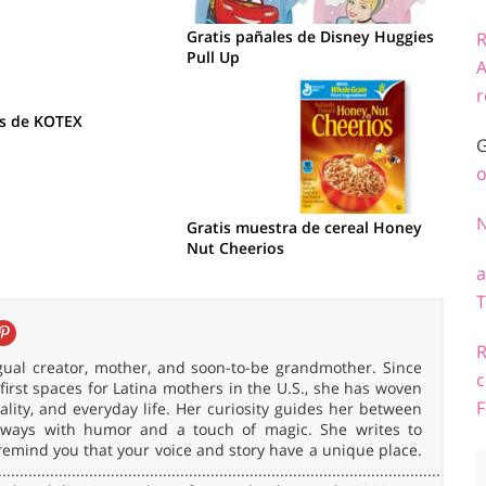
Gratis pañales de Disney Huggies
R
Pull Up
A
r
is de KOTEX
G
o
Gratis muestra de cereal Honey
Nut Cheerios
a
T
R
ingual creator, mother, and soon-to-be grandmother. Since
c
irst spaces for Latina mothers in the U.S., she has woven
F
uality, and everyday life. Her curiosity guides her between
 always with humor and a touch of magic. She writes to
remind you that your voice and story have a unique place.
......................................................................................................