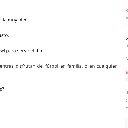
R
A
zcla muy bien.
r
usto.
G
o
l para servir el dip.
ntras disfrutan del fútbol en familia, o en cualquier
a
T
e?
R
c
F