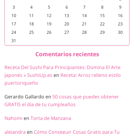
3
4
5
6
7
8
9
10
11
12
13
14
15
16
17
18
19
20
21
22
23
24
25
26
27
28
29
30
31
Comentarios recientes
Receta Del Sushi Para Principiantes: Domina El Arte
Japonés » SushiUp.es
en
Receta: Arroz relleno estilo
puertoriqueño
Gerardo Gallardo
en
50 cosas que puedes obtener
GRATIS el día de tu cumpleaños
Nahomi
en
Torta de Manzana
alejandra
en
Cómo Conseguir Cosas Gratis para Tu