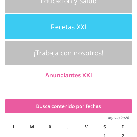
Educación y Salud
Recetas XXI
¡Trabaja con nosotros!
Anunciantes XXI
Busca contenido por fechas
agosto 2026
L
M
X
J
V
S
D
1
2