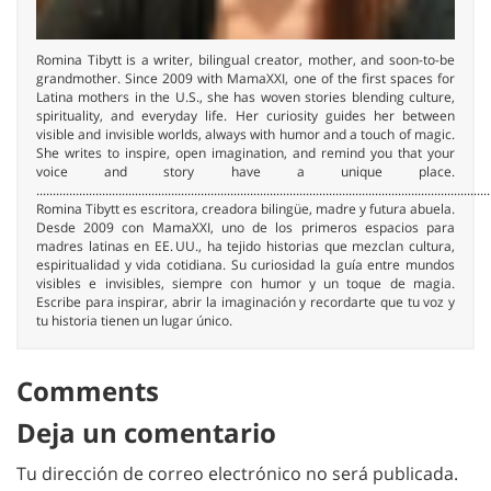
Romina Tibytt is a writer, bilingual creator, mother, and soon-to-be
grandmother. Since 2009 with MamaXXI, one of the first spaces for
Latina mothers in the U.S., she has woven stories blending culture,
spirituality, and everyday life. Her curiosity guides her between
visible and invisible worlds, always with humor and a touch of magic.
She writes to inspire, open imagination, and remind you that your
voice and story have a unique place.
..........................................................................................................................................
Romina Tibytt es escritora, creadora bilingüe, madre y futura abuela.
Desde 2009 con MamaXXI, uno de los primeros espacios para
madres latinas en EE. UU., ha tejido historias que mezclan cultura,
espiritualidad y vida cotidiana. Su curiosidad la guía entre mundos
visibles e invisibles, siempre con humor y un toque de magia.
Escribe para inspirar, abrir la imaginación y recordarte que tu voz y
tu historia tienen un lugar único.
Comments
Deja un comentario
Tu dirección de correo electrónico no será publicada.