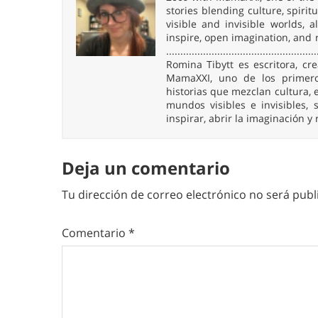
stories blending culture, spirit
visible and invisible worlds,
inspire, open imagination, and 
.....................................................
Romina Tibytt es escritora, c
MamaXXI, uno de los primeros
historias que mezclan cultura, e
mundos visibles e invisibles
inspirar, abrir la imaginación y
Deja un comentario
Tu dirección de correo electrónico no será publ
Comentario
*