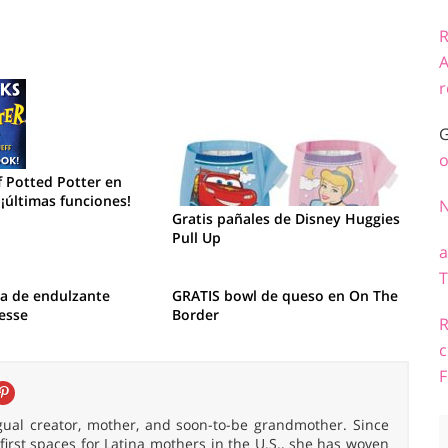
R
A
r
G
o
 Potted Potter en
¡últimas funciones!
Gratis pañales de Disney Huggies
Pull Up
a
T
ra de endulzante
GRATIS bowl de queso en On The
esse
Border
R
c
F
ingual creator, mother, and soon-to-be grandmother. Since
irst spaces for Latina mothers in the U.S., she has woven