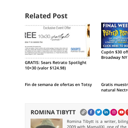
Related Post
Cupón $30 off
Broadway NY 
GRATIS: Sears Retrato Spotlight
10×30 (valor $124.98)
Fin de semana de ofertas en Totsy
Gratis muest
natural Nectr
ROMINA TIBYTT
Romina Tibytt is a writer, bil
2009 with MamaXXI, one of the f