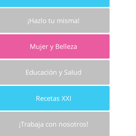
¡Hazlo tu misma!
Mujer y Belleza
Educación y Salud
Recetas XXI
¡Trabaja con nosotros!