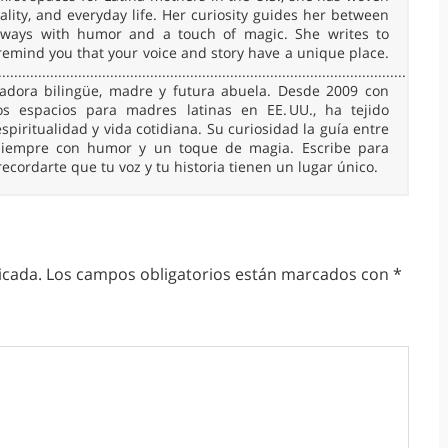
uality, and everyday life. Her curiosity guides her between
 always with humor and a touch of magic. She writes to
remind you that your voice and story have a unique place.
......................................................................................................
readora bilingüe, madre y futura abuela. Desde 2009 con
 espacios para madres latinas en EE. UU., ha tejido
spiritualidad y vida cotidiana. Su curiosidad la guía entre
, siempre con humor y un toque de magia. Escribe para
 recordarte que tu voz y tu historia tienen un lugar único.
icada.
Los campos obligatorios están marcados con
*