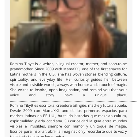
Romina Tibytt is a writer, bilingual creator, mother, and soon-to-be
grandmother. Since 2009 with MamaXXI, one of the first spaces for
Latina mothers in the U.S., she has woven stories blending culture,
spirituality, and everyday life. Her curiosity guides her between
visible and invisible worlds, always with humor and a touch of magic.
She writes to inspire, open imagination, and remind you that your
voice and story have a unique place.
..........................................................................................................................................
Romina Tibytt es escritora, creadora bilingüe, madre y futura abuela.
Desde 2009 con MamaXXI, uno de los primeros espacios para
madres latinas en EE. UU., ha tejido historias que mezclan cultura,
espiritualidad y vida cotidiana. Su curiosidad la guía entre mundos
visibles e invisibles, siempre con humor y un toque de magia.
Escribe para inspirar, abrir la imaginación y recordarte que tu voz y
tu historia tienen un lugar único.