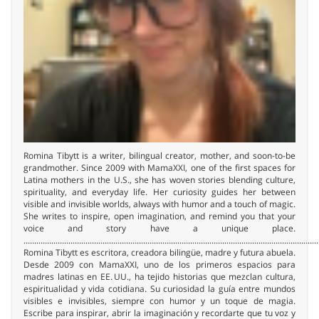
Romina Tibytt is a writer, bilingual creator, mother, and soon-to-be
grandmother. Since 2009 with MamaXXI, one of the first spaces for
Latina mothers in the U.S., she has woven stories blending culture,
spirituality, and everyday life. Her curiosity guides her between
visible and invisible worlds, always with humor and a touch of magic.
She writes to inspire, open imagination, and remind you that your
voice and story have a unique place.
..........................................................................................................................................
Romina Tibytt es escritora, creadora bilingüe, madre y futura abuela.
Desde 2009 con MamaXXI, uno de los primeros espacios para
madres latinas en EE. UU., ha tejido historias que mezclan cultura,
espiritualidad y vida cotidiana. Su curiosidad la guía entre mundos
visibles e invisibles, siempre con humor y un toque de magia.
Escribe para inspirar, abrir la imaginación y recordarte que tu voz y