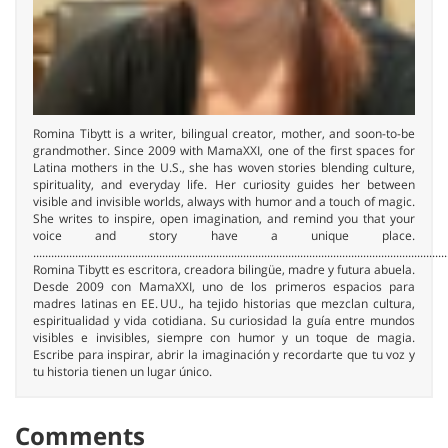
Romina Tibytt is a writer, bilingual creator, mother, and soon-to-be
grandmother. Since 2009 with MamaXXI, one of the first spaces for
Latina mothers in the U.S., she has woven stories blending culture,
spirituality, and everyday life. Her curiosity guides her between
visible and invisible worlds, always with humor and a touch of magic.
She writes to inspire, open imagination, and remind you that your
voice and story have a unique place.
..........................................................................................................................................
Romina Tibytt es escritora, creadora bilingüe, madre y futura abuela.
Desde 2009 con MamaXXI, uno de los primeros espacios para
madres latinas en EE. UU., ha tejido historias que mezclan cultura,
espiritualidad y vida cotidiana. Su curiosidad la guía entre mundos
visibles e invisibles, siempre con humor y un toque de magia.
Escribe para inspirar, abrir la imaginación y recordarte que tu voz y
tu historia tienen un lugar único.
Comments