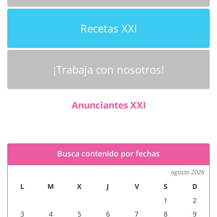
Recetas XXI
¡Trabaja con nosotros!
Anunciantes XXI
Busca contenido por fechas
agosto 2026
L
M
X
J
V
S
D
1
2
3
4
5
6
7
8
9