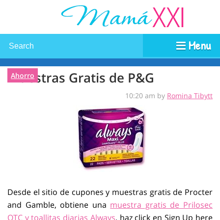
Menu
Muestras Gratis de P&G
Ahorro
10:20 am by
Romina Tibytt
Desde el sitio de cupones y muestras gratis de Procter
and Gamble, obtiene una
muestra gratis de Prilosec
OTC y toallitas diarias Always
, haz click en Sign Up here