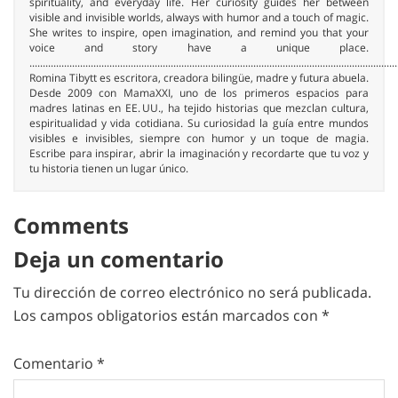
spirituality, and everyday life. Her curiosity guides her between
visible and invisible worlds, always with humor and a touch of magic.
She writes to inspire, open imagination, and remind you that your
voice and story have a unique place.
..........................................................................................................................................
Romina Tibytt es escritora, creadora bilingüe, madre y futura abuela.
Desde 2009 con MamaXXI, uno de los primeros espacios para
madres latinas en EE. UU., ha tejido historias que mezclan cultura,
espiritualidad y vida cotidiana. Su curiosidad la guía entre mundos
visibles e invisibles, siempre con humor y un toque de magia.
Escribe para inspirar, abrir la imaginación y recordarte que tu voz y
tu historia tienen un lugar único.
Comments
Deja un comentario
Tu dirección de correo electrónico no será publicada.
Los campos obligatorios están marcados con
*
Comentario
*