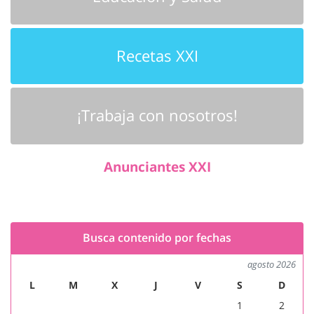
Recetas XXI
¡Trabaja con nosotros!
Anunciantes XXI
Busca contenido por fechas
agosto 2026
L
M
X
J
V
S
D
1
2