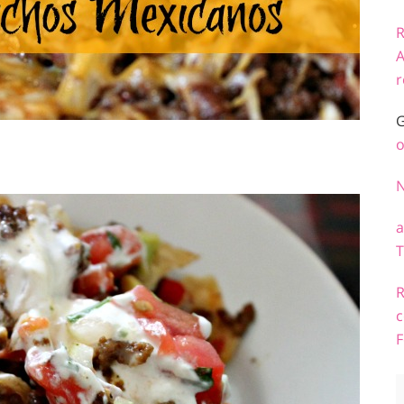
R
A
r
G
o
a
T
R
c
F