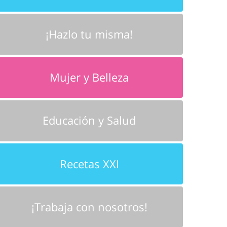
¡Hazlo tu misma!
Mujer y Belleza
Educación y Salud
Recetas XXI
¡Trabaja con nosotros!