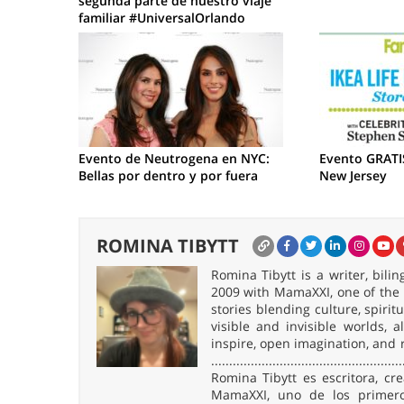
segunda parte de nuestro viaje
familiar #UniversalOrlando
Evento de Neutrogena en NYC:
Evento GRATIS
Bellas por dentro y por fuera
New Jersey
ROMINA TIBYTT
Romina Tibytt is a writer, bil
2009 with MamaXXI, one of the f
stories blending culture, spirit
visible and invisible worlds,
inspire, open imagination, and 
.....................................................
Romina Tibytt es escritora, c
MamaXXI, uno de los primeros