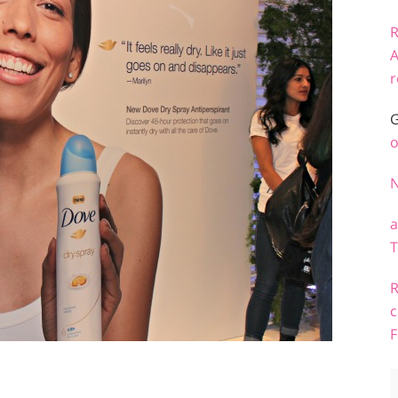
R
A
r
G
o
a
T
R
c
F