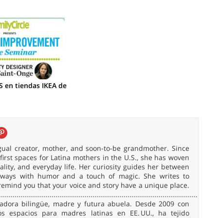
 en tiendas IKEA de
ingual creator, mother, and soon-to-be grandmother. Since
irst spaces for Latina mothers in the U.S., she has woven
uality, and everyday life. Her curiosity guides her between
 always with humor and a touch of magic. She writes to
remind you that your voice and story have a unique place.
......................................................................................................
readora bilingüe, madre y futura abuela. Desde 2009 con
 espacios para madres latinas en EE. UU., ha tejido