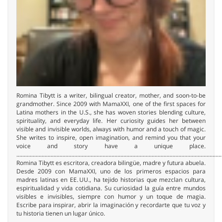
Romina Tibytt is a writer, bilingual creator, mother, and soon-to-be
grandmother. Since 2009 with MamaXXI, one of the first spaces for
Latina mothers in the U.S., she has woven stories blending culture,
spirituality, and everyday life. Her curiosity guides her between
visible and invisible worlds, always with humor and a touch of magic.
She writes to inspire, open imagination, and remind you that your
voice and story have a unique place.
..........................................................................................................................................
Romina Tibytt es escritora, creadora bilingüe, madre y futura abuela.
Desde 2009 con MamaXXI, uno de los primeros espacios para
madres latinas en EE. UU., ha tejido historias que mezclan cultura,
espiritualidad y vida cotidiana. Su curiosidad la guía entre mundos
visibles e invisibles, siempre con humor y un toque de magia.
Escribe para inspirar, abrir la imaginación y recordarte que tu voz y
tu historia tienen un lugar único.