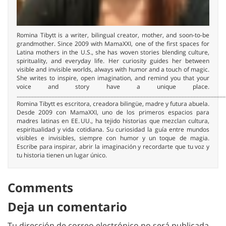
Romina Tibytt is a writer, bilingual creator, mother, and soon-to-be
grandmother. Since 2009 with MamaXXI, one of the first spaces for
Latina mothers in the U.S., she has woven stories blending culture,
spirituality, and everyday life. Her curiosity guides her between
visible and invisible worlds, always with humor and a touch of magic.
She writes to inspire, open imagination, and remind you that your
voice and story have a unique place.
..........................................................................................................................................
Romina Tibytt es escritora, creadora bilingüe, madre y futura abuela.
Desde 2009 con MamaXXI, uno de los primeros espacios para
madres latinas en EE. UU., ha tejido historias que mezclan cultura,
espiritualidad y vida cotidiana. Su curiosidad la guía entre mundos
visibles e invisibles, siempre con humor y un toque de magia.
Escribe para inspirar, abrir la imaginación y recordarte que tu voz y
tu historia tienen un lugar único.
Comments
Deja un comentario
Tu dirección de correo electrónico no será publicada.