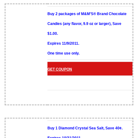
Buy 2 packages of M&M’S® Brand Chocolate
Candies (any flavor, 9.9 oz or larger), Save
$1.00.
Expires 11/9/2011.
One time use only.
GET COUPON
Buy 1 Diamond Crystal Sea Salt, Save 40¢.