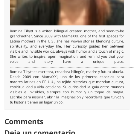
Romina Tibytt is a writer, bilingual creator, mother, and soon-to-be
grandmother. Since 2009 with MamaXXI, one of the first spaces for
Latina mothers in the U.S., she has woven stories blending culture,
spirituality, and everyday life. Her curiosity guides her between
visible and invisible worlds, always with humor and a touch of magic.
She writes to inspire, open imagination, and remind you that your
voice and story have a unique place.
..........................................................................................................................................
Romina Tibytt es escritora, creadora bilingüe, madre y futura abuela.
Desde 2009 con MamaXXI, uno de los primeros espacios para
madres latinas en EE. UU., ha tejido historias que mezclan cultura,
espiritualidad y vida cotidiana. Su curiosidad la guía entre mundos
visibles e invisibles, siempre con humor y un toque de magia.
Escribe para inspirar, abrir la imaginación y recordarte que tu voz y
tu historia tienen un lugar único.
Comments
Deja un comentario