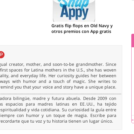
Gratis flip flops en Old Navy y
otros premios con App gratis
ingual creator, mother, and soon-to-be grandmother. Since
irst spaces for Latina mothers in the U.S., she has woven
uality, and everyday life. Her curiosity guides her between
 always with humor and a touch of magic. She writes to
remind you that your voice and story have a unique place.
......................................................................................................
readora bilingüe, madre y futura abuela. Desde 2009 con
 espacios para madres latinas en EE. UU., ha tejido
spiritualidad y vida cotidiana. Su curiosidad la guía entre
, siempre con humor y un toque de magia. Escribe para
«
 recordarte que tu voz y tu historia tienen un lugar único.