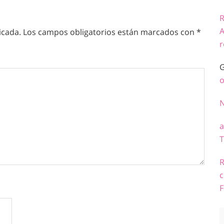
R
A
icada.
Los campos obligatorios están marcados con
*
r
G
o
a
T
R
c
F