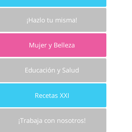
¡Hazlo tu misma!
Mujer y Belleza
Educación y Salud
Recetas XXI
¡Trabaja con nosotros!