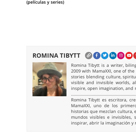
(películas y series)
ROMINA TIBYTT
Romina Tibytt is a writer, bil
2009 with MamaXXI, one of the f
stories blending culture, spirit
visible and invisible worlds,
inspire, open imagination, and 
.....................................................
Romina Tibytt es escritora, c
MamaXXI, uno de los primeros
historias que mezclan cultura, e
mundos visibles e invisibles
inspirar, abrir la imaginación y