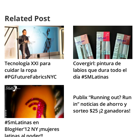
Related Post
Tecnología XXI para
Covergirl: pintura de
cuidar la ropa
labios que dura todo el
#PGFutureFabricsNYC
día #SMLatinas
Publix “Running out? Run
in” noticias de ahorro y
sorteo $25 ¡2 ganadoras!
#SmLatinas en
BlogHer’12 NY ¡mujeres
latinas al poder!!