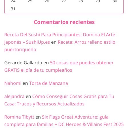
24
25
26
27
28
29
30
31
Comentarios recientes
Receta Del Sushi Para Principiantes: Domina El Arte
Japonés » SushiUp.es
en
Receta: Arroz relleno estilo
puertoriqueño
Gerardo Gallardo
en
50 cosas que puedes obtener
GRATIS el día de tu cumpleaños
Nahomi
en
Torta de Manzana
alejandra
en
Cómo Conseguir Cosas Gratis para Tu
Casa: Trucos y Recursos Actualizados
Romina Tibytt
en
Six Flags Great Adventure: guía
completa para familias + DC Heroes & Villains Fest 2025