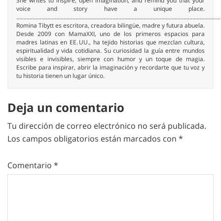
She writes to inspire, open imagination, and remind you that your
voice and story have a unique place.
..........................................................................................................................................
Romina Tibytt es escritora, creadora bilingüe, madre y futura abuela.
Desde 2009 con MamaXXI, uno de los primeros espacios para
madres latinas en EE. UU., ha tejido historias que mezclan cultura,
espiritualidad y vida cotidiana. Su curiosidad la guía entre mundos
visibles e invisibles, siempre con humor y un toque de magia.
Escribe para inspirar, abrir la imaginación y recordarte que tu voz y
tu historia tienen un lugar único.
Deja un comentario
Tu dirección de correo electrónico no será publicada.
Los campos obligatorios están marcados con
*
Comentario
*