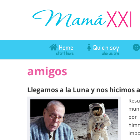
Home
Quien soy
amigos
Llegamos a la Luna y nos hicimos 
Resu
mund
por 
himn
impo