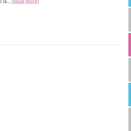
o la…
[Read More]