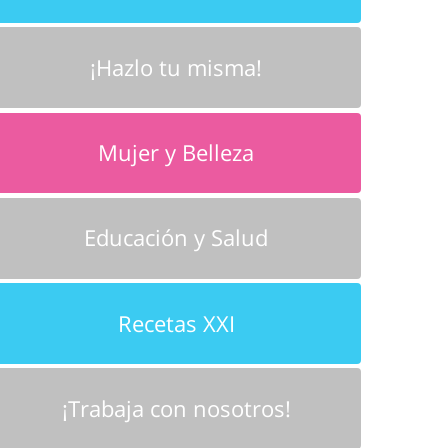
¡Hazlo tu misma!
Mujer y Belleza
Educación y Salud
Recetas XXI
¡Trabaja con nosotros!