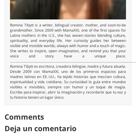
Romina Tibytt is a writer, bilingual creator, mother, and soon-to-be
grandmother. Since 2009 with MamaXXI, one of the first spaces for
Latina mothers in the U.S., she has woven stories blending culture,
spirituality, and everyday life. Her curiosity guides her between
visible and invisible worlds, always with humor and a touch of magic.
She writes to inspire, open imagination, and remind you that your
voice and story have a unique place.
..........................................................................................................................................
Romina Tibytt es escritora, creadora bilingüe, madre y futura abuela.
Desde 2009 con MamaXXI, uno de los primeros espacios para
madres latinas en EE. UU., ha tejido historias que mezclan cultura,
espiritualidad y vida cotidiana. Su curiosidad la guía entre mundos
visibles e invisibles, siempre con humor y un toque de magia.
Escribe para inspirar, abrir la imaginación y recordarte que tu voz y
tu historia tienen un lugar único.
Comments
Deja un comentario