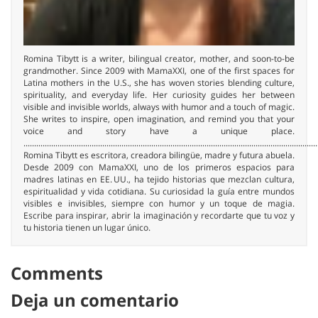
Romina Tibytt is a writer, bilingual creator, mother, and soon-to-be
grandmother. Since 2009 with MamaXXI, one of the first spaces for
Latina mothers in the U.S., she has woven stories blending culture,
spirituality, and everyday life. Her curiosity guides her between
visible and invisible worlds, always with humor and a touch of magic.
She writes to inspire, open imagination, and remind you that your
voice and story have a unique place.
..........................................................................................................................................
Romina Tibytt es escritora, creadora bilingüe, madre y futura abuela.
Desde 2009 con MamaXXI, uno de los primeros espacios para
madres latinas en EE. UU., ha tejido historias que mezclan cultura,
espiritualidad y vida cotidiana. Su curiosidad la guía entre mundos
visibles e invisibles, siempre con humor y un toque de magia.
Escribe para inspirar, abrir la imaginación y recordarte que tu voz y
tu historia tienen un lugar único.
Comments
Deja un comentario