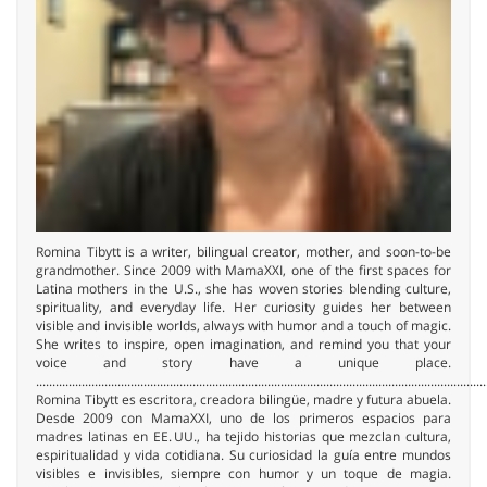
Romina Tibytt is a writer, bilingual creator, mother, and soon-to-be
grandmother. Since 2009 with MamaXXI, one of the first spaces for
Latina mothers in the U.S., she has woven stories blending culture,
spirituality, and everyday life. Her curiosity guides her between
visible and invisible worlds, always with humor and a touch of magic.
She writes to inspire, open imagination, and remind you that your
voice and story have a unique place.
..........................................................................................................................................
Romina Tibytt es escritora, creadora bilingüe, madre y futura abuela.
Desde 2009 con MamaXXI, uno de los primeros espacios para
madres latinas en EE. UU., ha tejido historias que mezclan cultura,
espiritualidad y vida cotidiana. Su curiosidad la guía entre mundos
visibles e invisibles, siempre con humor y un toque de magia.