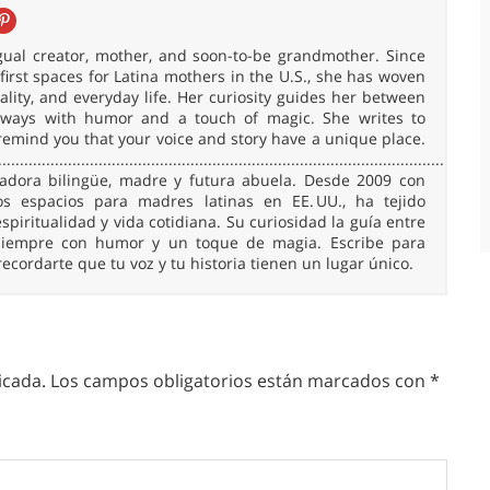
ingual creator, mother, and soon-to-be grandmother. Since
irst spaces for Latina mothers in the U.S., she has woven
uality, and everyday life. Her curiosity guides her between
 always with humor and a touch of magic. She writes to
remind you that your voice and story have a unique place.
......................................................................................................
readora bilingüe, madre y futura abuela. Desde 2009 con
 espacios para madres latinas en EE. UU., ha tejido
spiritualidad y vida cotidiana. Su curiosidad la guía entre
, siempre con humor y un toque de magia. Escribe para
 recordarte que tu voz y tu historia tienen un lugar único.
icada.
Los campos obligatorios están marcados con
*