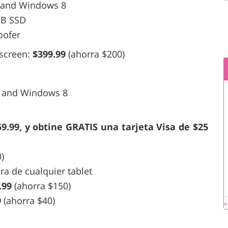
r and Windows 8
GB SSD
oofer
 screen:
$399.99
(ahorra $200)
r and Windows 8
9.99, y obtine GRATIS una tarjeta Visa de $25
)
a de cualquier tablet
.99
(ahorra $150)
9
(ahorra $40)
«