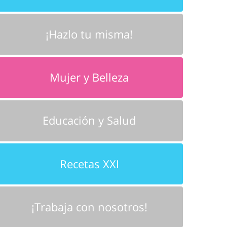
¡Hazlo tu misma!
Mujer y Belleza
Educación y Salud
Recetas XXI
¡Trabaja con nosotros!