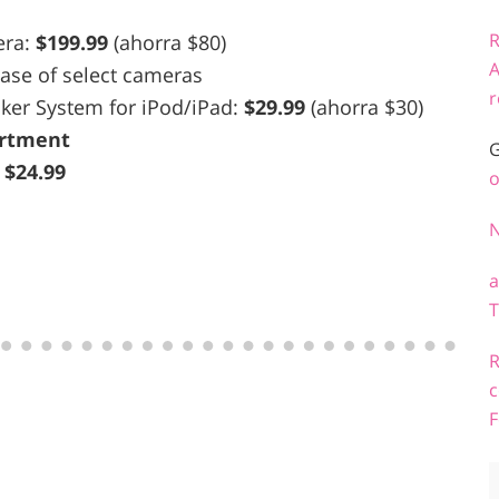
R
era:
$199.99
(ahorra $80)
A
se of select cameras
r
ker System for iPod/iPad:
$29.99
(ahorra $30)
ortment
G
:
$24.99
o
a
T
R
c
F