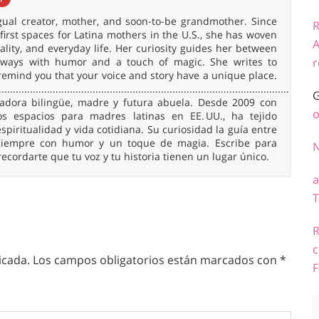
ingual creator, mother, and soon-to-be grandmother. Since
R
irst spaces for Latina mothers in the U.S., she has woven
A
uality, and everyday life. Her curiosity guides her between
r
 always with humor and a touch of magic. She writes to
remind you that your voice and story have a unique place.
......................................................................................................
G
readora bilingüe, madre y futura abuela. Desde 2009 con
o
 espacios para madres latinas en EE. UU., ha tejido
spiritualidad y vida cotidiana. Su curiosidad la guía entre
, siempre con humor y un toque de magia. Escribe para
 recordarte que tu voz y tu historia tienen un lugar único.
a
T
R
c
icada.
Los campos obligatorios están marcados con
*
F