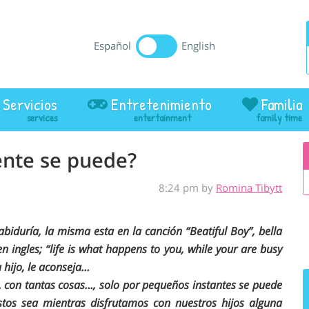
Español
English
Servicios
Entretenimiento
Familia
nte se puede?
8:24 pm by
Romina Tibytt
iduría, la misma esta en la canción “Beatiful Boy”, bella
n ingles; “life is what happens to you, while your are busy
 hijo, le aconseja…
. con tantas cosas…, solo por pequeños instantes se puede
stos sea mientras disfrutamos con nuestros hijos alguna