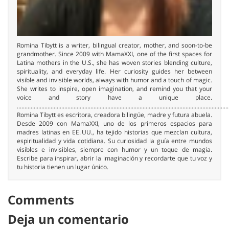
Romina Tibytt is a writer, bilingual creator, mother, and soon-to-be
grandmother. Since 2009 with MamaXXI, one of the first spaces for
Latina mothers in the U.S., she has woven stories blending culture,
spirituality, and everyday life. Her curiosity guides her between
visible and invisible worlds, always with humor and a touch of magic.
She writes to inspire, open imagination, and remind you that your
voice and story have a unique place.
..........................................................................................................................................
Romina Tibytt es escritora, creadora bilingüe, madre y futura abuela.
Desde 2009 con MamaXXI, uno de los primeros espacios para
madres latinas en EE. UU., ha tejido historias que mezclan cultura,
espiritualidad y vida cotidiana. Su curiosidad la guía entre mundos
visibles e invisibles, siempre con humor y un toque de magia.
Escribe para inspirar, abrir la imaginación y recordarte que tu voz y
tu historia tienen un lugar único.
Comments
Deja un comentario