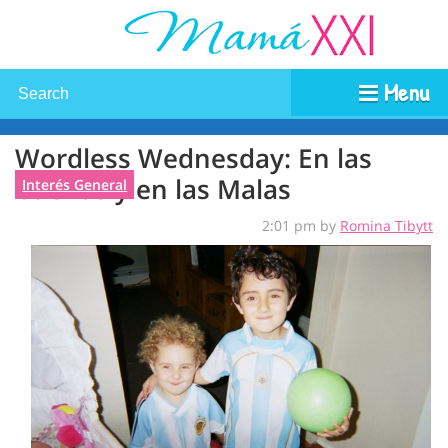
Menu
Wordless Wednesday: En las
buenas y en las Malas
Interés General
2:01 pm by
Romina Tibytt