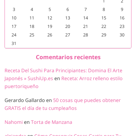
1
2
3
4
5
6
7
8
9
10
11
12
13
14
15
16
17
18
19
20
21
22
23
24
25
26
27
28
29
30
31
Comentarios recientes
Receta Del Sushi Para Principiantes: Domina El Arte
Japonés » SushiUp.es
en
Receta: Arroz relleno estilo
puertoriqueño
Gerardo Gallardo
en
50 cosas que puedes obtener
GRATIS el día de tu cumpleaños
Nahomi
en
Torta de Manzana