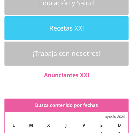
Educación y Salud
Recetas XXI
¡Trabaja con nosotros!
Anunciantes XXI
Busca contenido por fechas
agosto 2026
L
M
X
J
V
S
D