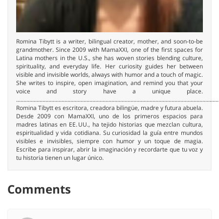
Romina Tibytt is a writer, bilingual creator, mother, and soon-to-be
grandmother. Since 2009 with MamaXXI, one of the first spaces for
Latina mothers in the U.S., she has woven stories blending culture,
spirituality, and everyday life. Her curiosity guides her between
visible and invisible worlds, always with humor and a touch of magic.
She writes to inspire, open imagination, and remind you that your
voice and story have a unique place.
..........................................................................................................................................
Romina Tibytt es escritora, creadora bilingüe, madre y futura abuela.
Desde 2009 con MamaXXI, uno de los primeros espacios para
madres latinas en EE. UU., ha tejido historias que mezclan cultura,
espiritualidad y vida cotidiana. Su curiosidad la guía entre mundos
visibles e invisibles, siempre con humor y un toque de magia.
Escribe para inspirar, abrir la imaginación y recordarte que tu voz y
tu historia tienen un lugar único.
Comments