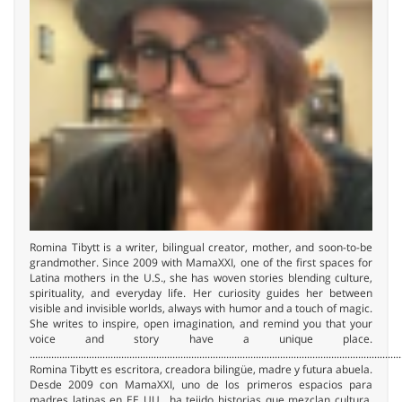
Romina Tibytt is a writer, bilingual creator, mother, and soon-to-be
grandmother. Since 2009 with MamaXXI, one of the first spaces for
Latina mothers in the U.S., she has woven stories blending culture,
spirituality, and everyday life. Her curiosity guides her between
visible and invisible worlds, always with humor and a touch of magic.
She writes to inspire, open imagination, and remind you that your
voice and story have a unique place.
..........................................................................................................................................
Romina Tibytt es escritora, creadora bilingüe, madre y futura abuela.
Desde 2009 con MamaXXI, uno de los primeros espacios para
madres latinas en EE. UU., ha tejido historias que mezclan cultura,