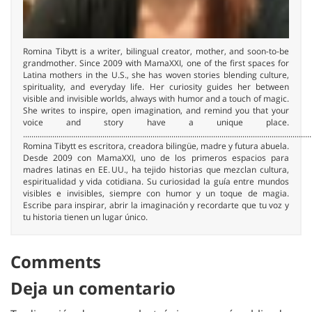
Romina Tibytt is a writer, bilingual creator, mother, and soon-to-be
grandmother. Since 2009 with MamaXXI, one of the first spaces for
Latina mothers in the U.S., she has woven stories blending culture,
spirituality, and everyday life. Her curiosity guides her between
visible and invisible worlds, always with humor and a touch of magic.
She writes to inspire, open imagination, and remind you that your
voice and story have a unique place.
..........................................................................................................................................
Romina Tibytt es escritora, creadora bilingüe, madre y futura abuela.
Desde 2009 con MamaXXI, uno de los primeros espacios para
madres latinas en EE. UU., ha tejido historias que mezclan cultura,
espiritualidad y vida cotidiana. Su curiosidad la guía entre mundos
visibles e invisibles, siempre con humor y un toque de magia.
Escribe para inspirar, abrir la imaginación y recordarte que tu voz y
tu historia tienen un lugar único.
Comments
Deja un comentario